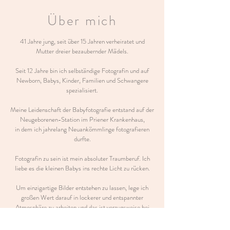
Über mich
41 Jahre jung, seit über 15 Jahren verheiratet und
Mutter dreier bezaubernder Mädels.
Seit 12 Jahre bin ich selbständige Fotografin und auf
Newborn, Babys, Kinder, Familien und Schwangere
spezialisiert.
Meine Leidenschaft der Babyfotografie entstand auf der
Neugeborenen-Station im Priener Krankenhaus,
in dem ich jahrelang Neuankömmlinge fotografieren
durfte.
Fotografin zu sein ist mein absoluter Traumberuf. Ich
liebe es die kleinen Babys ins rechte Licht zu rücken.
Um einzigartige Bilder entstehen zu lassen, lege ich
großen Wert darauf in lockerer und entspannter
Atmosphäre zu arbeiten und das ist vorzugsweise bei
Euch zu Hause.